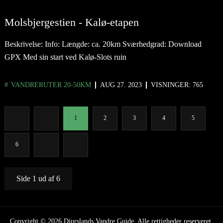
Molsbjergestien - Kalø-etapen
Beskrivelse: Info: Længde: ca. 20km Sværhedgrad: Download
GPX Med sin start ved Kalø-Slots ruin
VANDRERUTER 20-50KM
AUG 27. 2023
VISNINGER: 765
1
2
3
4
5
6
Side 1 ud af 6
Copyright © 2026 Djurslands Vandre Guide. Alle rettigheder reserveret.