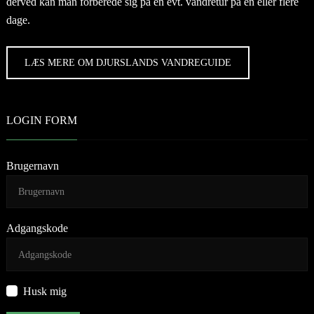
derved kan man forberede sig på en evt. vandretur på en eller flere
dage.
LÆS MERE OM DJURSLANDS VANDREGUIDE
LOGIN FORM
Brugernavn
Adgangskode
Husk mig